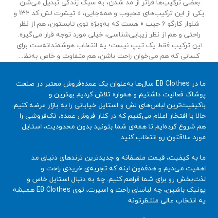
بعضی ترکیب‌ها فراتر از مد شدن، به سبک زندگی تبدیل می‌شن.
یکی از این ترکیب‌های محبوب و همه‌جایی، « تیشرت لش کد 132 و
شلوار کارگو 6 جیب » هست که به‌ویژه توی تابستون، هم از نظر
راحتی و هم از نظر زیبایی‌شناسی، خیلی مورد توجه قرار می‌گیره.
این ترکیب فقط یک تیپ نیست؛ یه انتخاب هوشمندانه‌ست برای
کسانی که هم می‌خوان راحت باشن، هم متفاوت و خاص به‌نظ...
ما در EB Clothes سال‌ها به‌عنوان یک عمده‌فروش معتبر در صنعت
پوشاک فعالیت داشتیم و همواره تلاش کردیم بهترین و
باکیفیت‌ترین لباس‌های لش و استایل خیابانی را به بازار عرضه کنیم.
حالا با افتخار اعلام می‌کنیم که در کنار فروش عمده، تک‌فروشی را
هم شروع کرده‌ایم تا همه‌ی شما بتونید بدون محدودیت، استایل
مورد علاقتون رو انتخاب کنید.
ما به کیفیت، قیمت منصفانه و جدیدترین ترندهای دنیای مد
اهمیت می‌دیم و هدفمون اینه که تجربه‌ی خریدی راحت و
لذت‌بخش رو برای شما فراهم کنیم. چه به دنبال استایل خاص و
یونیک باشین، چه لباسای راحت و اسپرت، توی EB Clothes همیشه
یه انتخاب عالی منتظرتونه