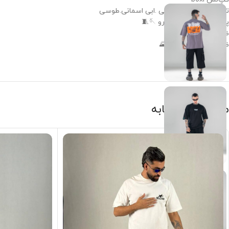
تنوع رنگ : مشکی.نباتی .ابی اسمانی.طوسی
پارچه پنبه گرم دار دورو 🪡🧵
ضمانت رنگ و نخ 🧶
ضمانت دوخت وچاپ🌄
محصولات مشابه