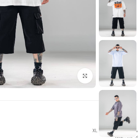
بزرگنمایی تصویر
سایز بندی XL XXL XXXL
کپ‌لش boxi