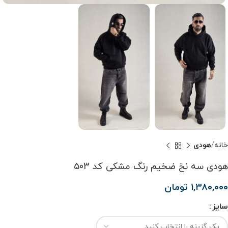
خانه
هودی
هودی سه نخ ضخیم رنگ مشکی کد 503
1,380,000
تومان
سایز