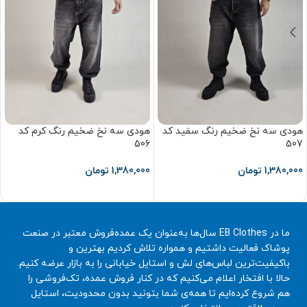
هودی سه نخ ضخیم رنگ سفید کد
هودی سه نخ ضخیم رنگ کرم کد
506
507
1,380,000
تومان
1,380,000
تومان
انتخاب گزینه ها
انتخاب گزینه ها
ما در EB Clothes سال‌ها به‌عنوان یک عمده‌فروش معتبر در صنعت
پوشاک فعالیت داشتیم و همواره تلاش کردیم بهترین و
باکیفیت‌ترین لباس‌های لش و استایل خیابانی را به بازار عرضه کنیم.
حالا با افتخار اعلام می‌کنیم که در کنار فروش عمده، تک‌فروشی را
هم شروع کرده‌ایم تا همه‌ی شما بتونید بدون محدودیت، استایل